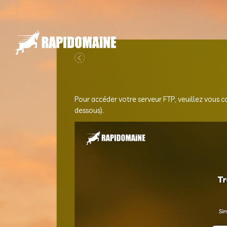
Pour accéder votre serveur
dessous).