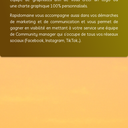
le site de Rapidomaine.fr via le li
https://www.rapidomaine.fr/creation/creati
cela est votre souhait, l’équipe dédiée à 
sites web chez Rapidomaine prendra conta
confirmera votre besoin point par point af
ce dernier. Rapidomaine met aussi à votre 
équipe de graphistes afin de vous cr
une charte graphique 100% personnalisés.
Rapidomaine vous accompagne aussi dans
de marketing et de communication et 
gagner en visibilité en mettant à votre se
de Community manager qui s’occupe de to
sociaux (Facebook, Instagram, TikTok…).