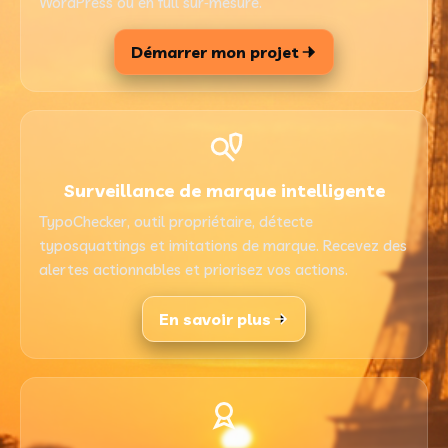
WordPress ou en full sur‑mesure.
Démarrer mon projet
Surveillance de marque intelligente
TypoChecker, outil propriétaire, détecte
typosquattings et imitations de marque. Recevez des
alertes actionnables et priorisez vos actions.
En savoir plus